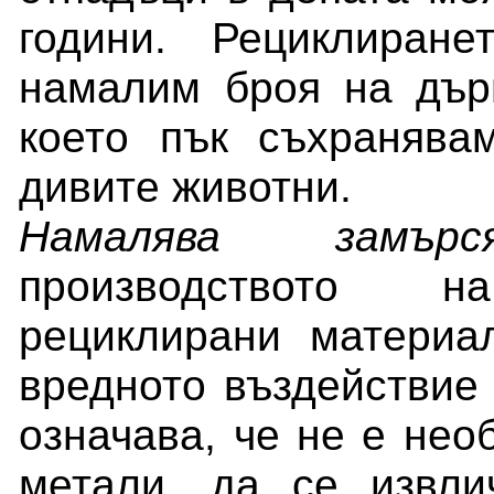
години. Рециклиран
намалим броя на дърв
което пък съхранява
дивите животни.
Намалява замърся
производството 
рециклирани материа
вредното въздействие 
означава, че не е нео
метали, да се извл