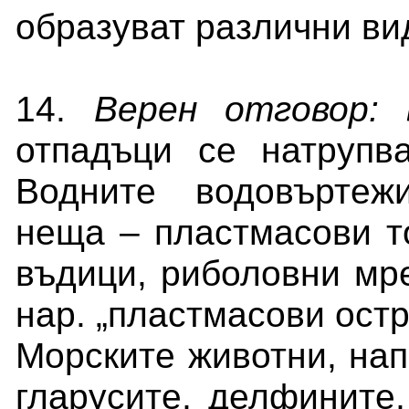
образуват различни ви
14.
Верен отговор:
отпадъци се натрупв
Водните водовъртеж
неща – пластмасови то
въдици, риболовни мре
нар. „пластмасови остр
Морските животни, нап
гларусите, делфините,