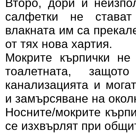
Второ, дори и неизпо
салфетки не стават
влакната им са прекале
от тях нова хартия.
Мокрите кърпички не
тоалетната, защо
канализацията и мога
и замърсяване на окол
Носните/мокрите кърпи
се изхвърлят при общи