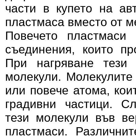
части в купето на ав
пластмаса вместо от м
Повечето пластмаси
съединения, които пр
При нагряване тези
молекули. Молекулите 
или повече атома, кои
градивни частици. С
тези молекули във ве
пластмаси. Различни