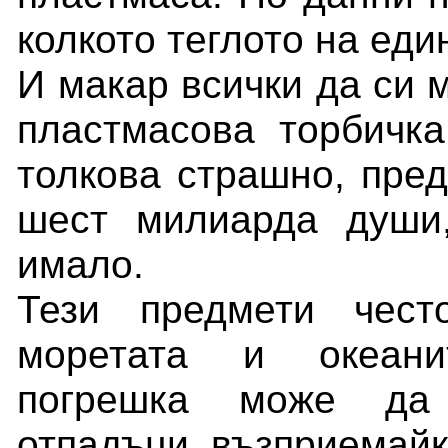
колкото теглото на еди
И макар всички да си 
пластмасова торбичка
толкова страшно, пред
шест милиарда души
имало.
Тези предмети чест
моретата и океани
погрешка може да 
отпадъци, възприемайки