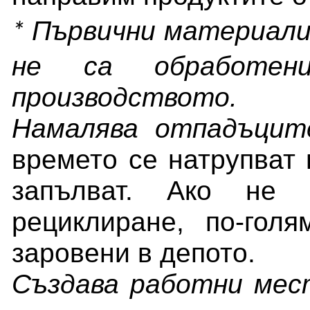
Първични материали
*
не са обработе
производството.
Намалява отпадъцит
времето се натрупват 
запълват. Ако не 
рециклиране, по-гол
заровени в депото.
Създава работни мес