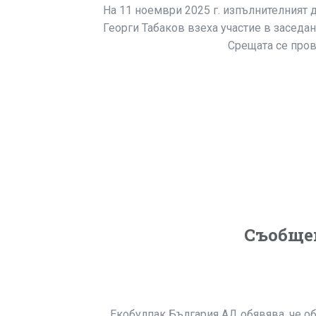
На 11 ноември 2025 г. изпълнителният 
Георги Табаков взеха участие в заседа
Срещата се пров
Съобщен
Екобулпак България АД обявява, че об