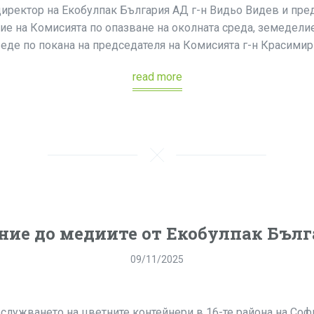
директор на Екобулпак България АД г-н Видьо Видев и пред
ние на Комисията по опазване на околната среда, земедели
еде по покана на председателя на Комисията г-н Красимир 
read more
ие до медиите от Екобулпак Бъл
09/11/2025
служването на цветните контейнери в 16-те района на Соф