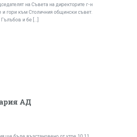
седателят на Съвета на директорите г-н
е и гори към Столичния общински съвет.
Гълъбов и бе […]
гария АД
ия ще бъде възстановено от утре 10.11