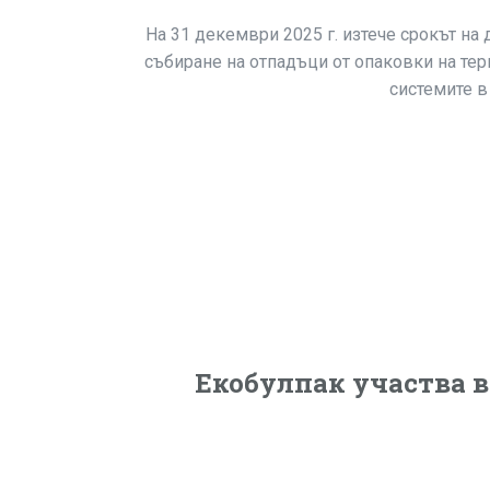
На 31 декември 2025 г. изтече срокът н
събиране на отпадъци от опаковки на тер
системите в
Екобулпак участва 