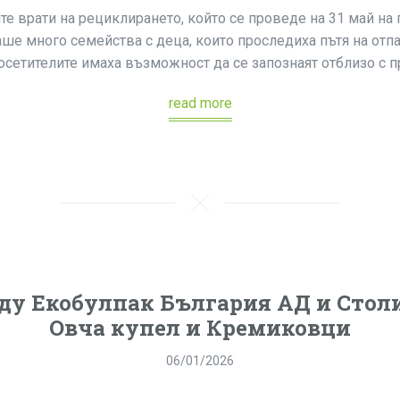
е врати на рециклирането, който се проведе на 31 май на
аше много семейства с деца, които проследиха пътя на от
осетителите имаха възможност да се запознаят отблизо с пр
read more
ду Екобулпак България АД и Стол
Овча купел и Кремиковци
06/01/2026