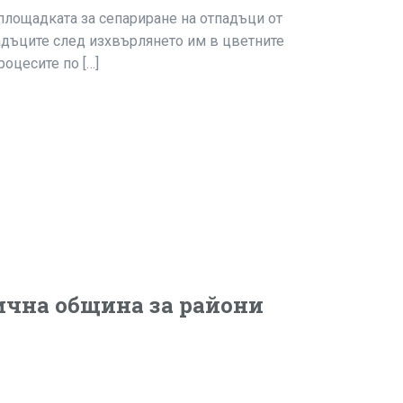
 площадката за сепариране на отпадъци от
падъците след изхвърлянето им в цветните
оцесите по […]
ична община за райони