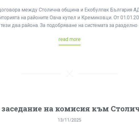
а договора между Столична община и Екобулпак България АД
иторията на районите Овча купел и Кремиковци. От 01.01.2
 тези два района. За подобряване на системата за разделно 
read more
в заседание на комисия към Столи
13/11/2025