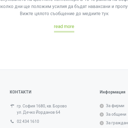
няколко дни ще положим усилия да бъдат наваксани и пропу
Вижте цялото съобщение до медиите тук
read more
КОНТАКТИ
Информация
За фирми
гр. София 1680, кв. Борово
ул. Дечко Йорданов 64
За общини
02 434 1610
За гражда