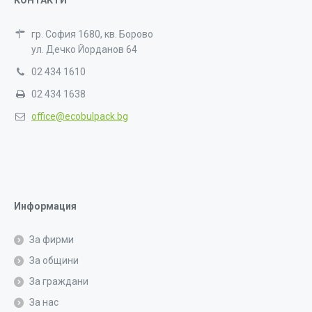
КОНТАКТИ
гр. София 1680, кв. Борово
ул. Дечко Йорданов 64
02 434 1610
02 434 1638
office@ecobulpack.bg
Информация
За фирми
За общини
За граждани
За нас